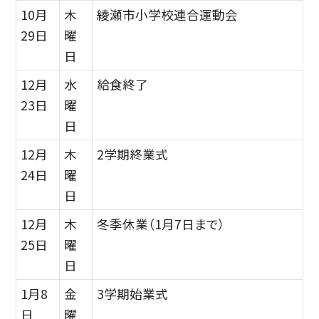
10月
木
綾瀬市小学校連合運動会
29日
曜
日
12月
水
給食終了
23日
曜
日
12月
木
2学期終業式
24日
曜
日
12月
木
冬季休業（1月7日まで）
25日
曜
日
1月8
金
3学期始業式
日
曜