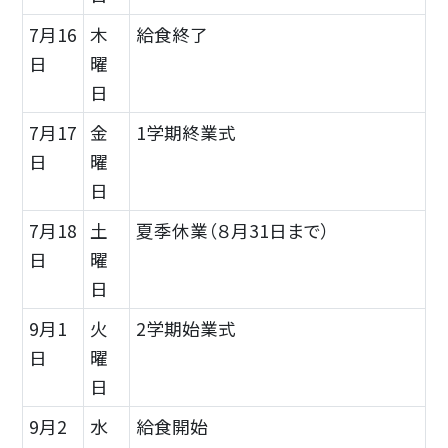
7月16
木
給食終了
日
曜
日
7月17
金
1学期終業式
日
曜
日
7月18
土
夏季休業（８月31日まで）
日
曜
日
9月1
火
2学期始業式
日
曜
日
9月2
水
給食開始