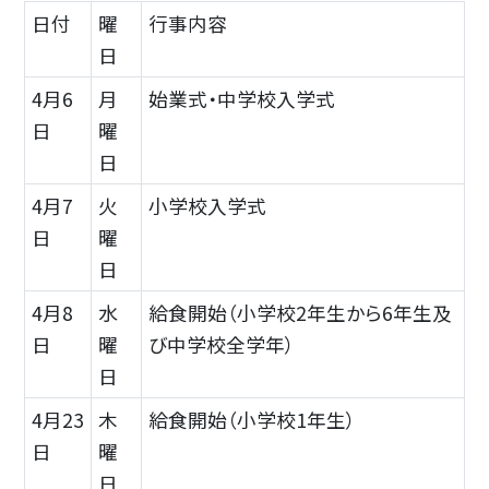
日付
曜
行事内容
日
4月6
月
始業式・中学校入学式
日
曜
日
4月7
火
小学校入学式
日
曜
日
4月8
水
給食開始（小学校2年生から6年生及
日
曜
び中学校全学年）
日
4月23
木
給食開始（小学校1年生）
日
曜
日